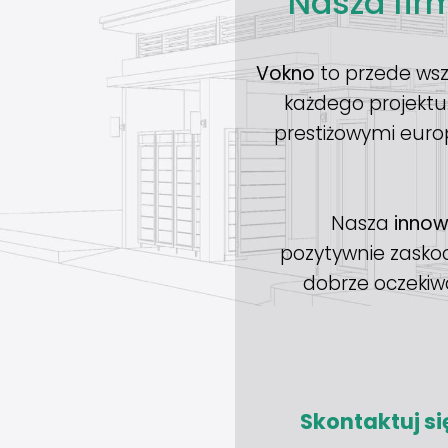
Nasza firm
Vokno
to przede wsz
każdego projekt
prestiżowymi euro
Nasza
innow
pozytywnie zaskoc
dobrze oczekiw
Skontaktuj s