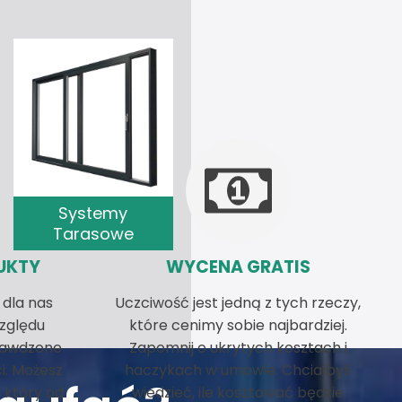
Systemy
Tarasowe
UKTY
WYCENA GRATIS
 dla nas
Uczciwość jest jedną z tych rzeczy,
względu
które cenimy sobie najbardziej.
prawdzone
Zapomnij o ukrytych kosztach i
i. Możesz
haczykach w umowie. Chciałbyś
 który od
wiedzieć, ile kosztować będzie