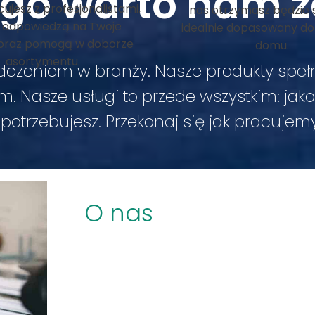
ego warto nam z
ujesz z profesjonalistami,
nas otrzymasz będzie s
y odpowiedzą na Twoje
idealnie dopasowany do
 oraz pomogą w doborze
domu.
asortymentu.
dczeniem w branży. Nasze produkty spełn
Nasze usługi to przede wszystkim: jakość
potrzebujesz. Przekonaj się jak pracujem
O nas