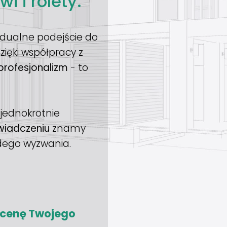
i i rolety.
idualne podejście do
zięki współpracy z
 profesjonalizm
- to
ejednokrotnie
wiadczeniu
znamy
żdego wyzwania.
ycenę Twojego