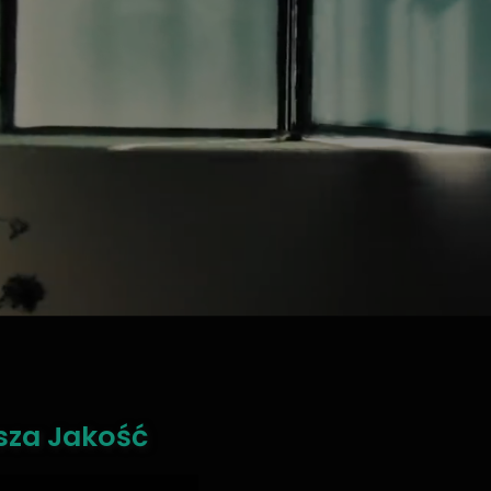
sza Jakość
,