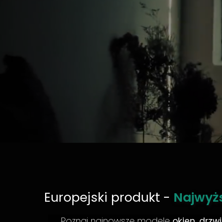
Europejski produkt
-
Najwyż
Poznaj najnowsze modele
okien
,
drzwi