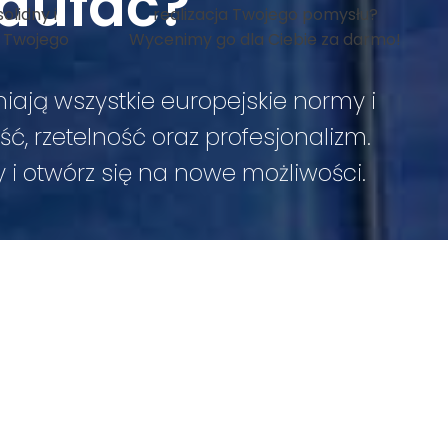
aufać?
olidny i
realizacja Twojego pomysłu?
 Twojego
Wycenimy go dla Ciebie za darmo!
iają wszystkie europejskie normy i
, rzetelność oraz profesjonalizm.
y i otwórz się na nowe możliwości.