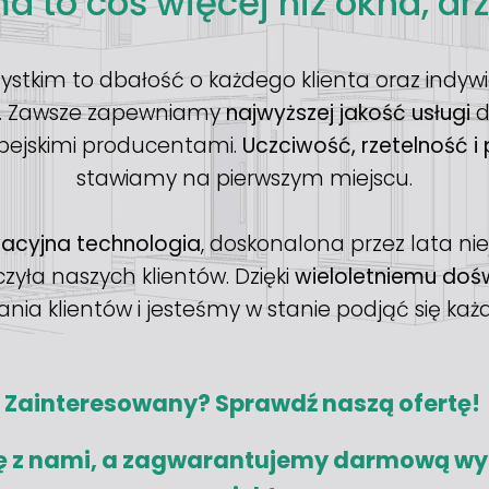
a to coś więcej niż okna, drzw
ystkim to dbałość o każdego klienta oraz indyw
u. Zawsze zapewniamy
najwyższej jakość usługi
d
pejskimi producentami.
Uczciwość, rzetelność i
stawiamy na pierwszym miejscu.
acyjna technologia
, doskonalona przez lata ni
zyła naszych klientów. Dzięki
wieloletniemu doś
ania klientów i jesteśmy w stanie podjąć się ka
Zainteresowany? Sprawdź naszą ofertę!
ię z nami, a zagwarantujemy darmową w