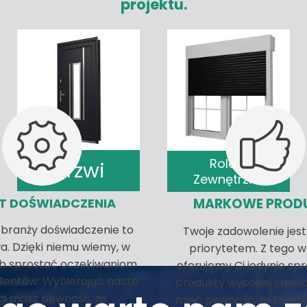
projektu.
Rolety
Drzwi
Zewnętrzne
AT DOŚWIADCZENIA
MARKOWE PROD
 branży doświadczenie to
Twoje zadowolenie jest
. Dzięki niemu wiemy, w
priorytetem. Z tego 
ób sprostać oczekiwaniom
oferujemy Ci jedynie s
lientów. Wybierając nasze
produkty wysokiej jakośc
gi masz pewność, że
mieć pewność, że towar,