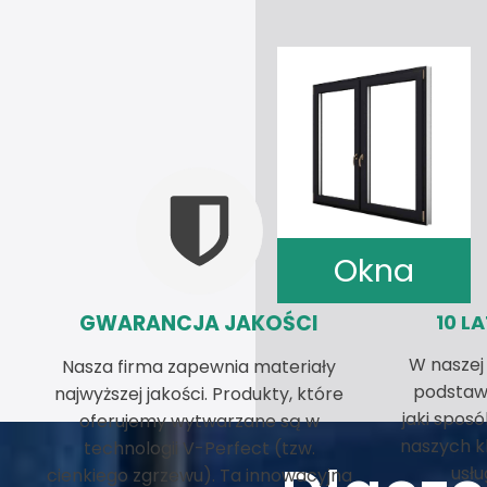
Okna
GWARANCJA JAKOŚCI
10 L
W naszej
Nasza firma zapewnia materiały
podstawa
najwyższej jakości. Produkty, które
jaki spos
oferujemy wytwarzane są w
naszych k
technologii V-Perfect (tzw.
usłu
cienkiego zgrzewu). Ta innowacyjna