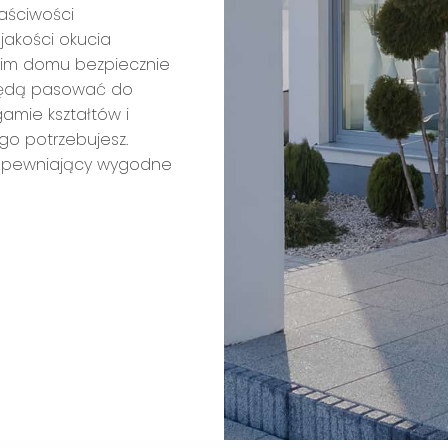
aściwości
 jakości okucia
woim domu bezpiecznie
e będą pasować do
gamie kształtów i
go potrzebujesz.
 zapewniający wygodne