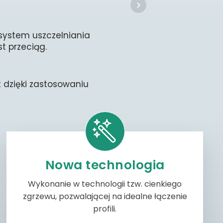
ystem uszczelniania
pecjalny system
 nie poddają się
t przeciąg.
ty szybowe zapewnią
w atmosferycznych. Nie
samym pomogą Ci
i.
 dzięki zastosowaniu
ć stosowania typowych i
nia ochronę drewna przed
trzeby nawet najbardziej
 szyby oraz przed
Nowa technologia
Wykonanie w technologii tzw. cienkiego
zgrzewu, pozwalającej na idealne łączenie
profili.