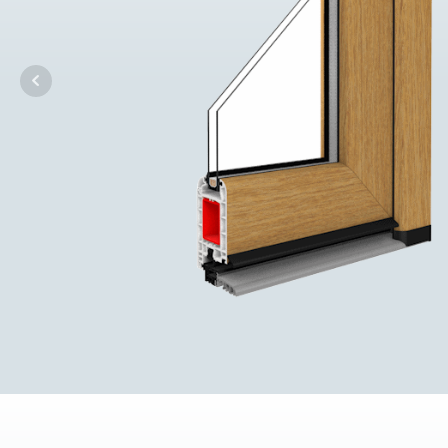
wi
ch