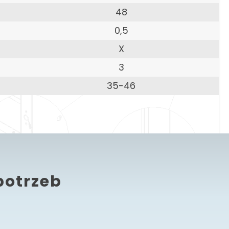
48
0,5
X
3
35-46
potrzeb