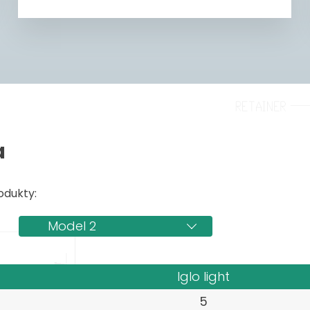
a
odukty:
Model 2
Iglo light
5