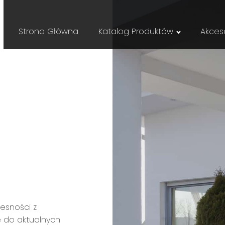
Strona Główna
Katalog Produktów
Akceso
esności z
e do aktualnych