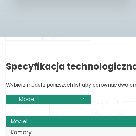
Specyfikacja technologiczn
Wybierz model z poniższych list aby porównać dwa pr
Model 1
Model
Komory