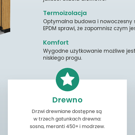
Termoizolacja
Energooszczędność
Trwałość
Optymalna budowa i nowoczesny s
Bardzo dobra jakość materiałów, s
Wysokiej jakości profile aluminiowe
EPDM sprawi, że zapomnisz czym jes
uszczelnienia i odpowiednie pakie
niekorzystnemu wpływowi warunkó
mniejsze zużycie energii a tym 
potrzebują także częstej konserwacj
Komfort
zaoszczędzić pieniądze.
Różnorodność
Wygodne użytkowanie możliwe jest
Wytrzymałość
niskiego progu.
Duży wybór kolorów oraz możliwoś
Doskonała jakość produkcji zapew
niestandardowych szyb zaspokoi po
promieniami UV, wodą spływającą z
wymagających klientów.
zjawiskami termokapilarnymi.
Drewno
Drzwi drewniane dostępne są
w trzech gatunkach drewna:
sosna, meranti 450+ i modrzew.